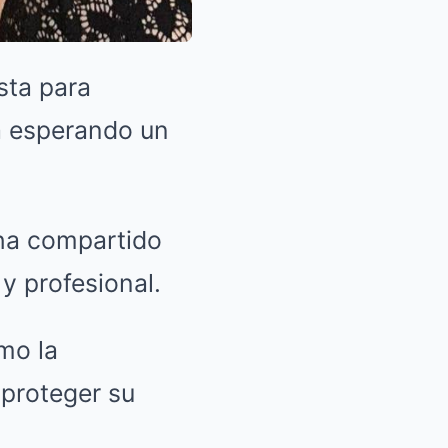
sta para
á esperando un
 ha compartido
y profesional.
mo la
 proteger su