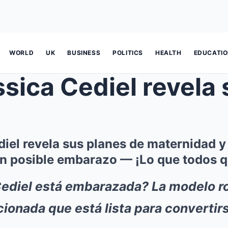
WORLD
UK
BUSINESS
POLITICS
HEALTH
EDUCATI
a Cediel revela sus planes de ma
iel revela sus planes de maternidad y
n posible embarazo — ¡Lo que todos q
ediel está embarazada? La modelo ro
ionada que está lista para converti