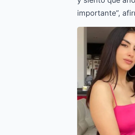
y siento que ah
importante”, afi