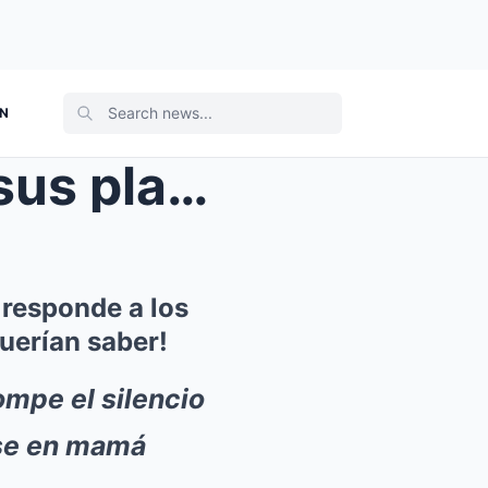
ON
ternidad ...
 responde a los
uerían saber!
mpe el silencio
rse en mamá