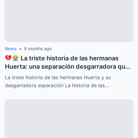
News
•
9 months ago
La triste historia de las hermanas
Huerta: una separación desgarradora que
nadie vio venir, conflictos familiares
La triste historia de las hermanas Huerta y su
ocultos, secretos dolorosos y un drama
desgarradora separación La historia de las…
que conmueve al mundo entero,
revelaciones que cambiarán para siempre
su destino y el de quienes las rodean