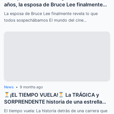
años, la esposa de Bruce Lee finalmente
rompe el silencio y revela lo que todos
La esposa de Bruce Lee finalmente revela lo que
sospechábamos: secretos ocultos,
todos sospechábamos El mundo del cine…
verdades incómodas y confesiones que
dejan a más de uno con la boca abierta
News
•
9 months ago
¡EL TIEMPO VUELA!
La TRÁGICA y
SORPRENDENTE historia de una estrella
que CONQUISTÓ corazones con sus
El tiempo vuela: La historia detrás de una carrera que