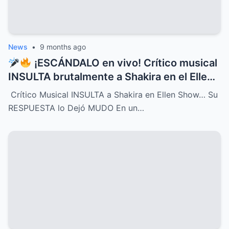
News
•
9 months ago
¡ESCÁNDALO en vivo! Crítico musical
INSULTA brutalmente a Shakira en el Ellen
Show, pero la respuesta de la cantante fue
Crítico Musical INSULTA a Shakira en Ellen Show… Su
tan contundente y brillante que dejó al
RESPUESTA lo Dejó MUDO En un…
crítico completamente MUDO y paralizó el
programa entero