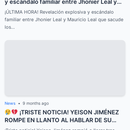
y escándalo familiar entre Jhonier Leal y
Mauricio Leal que sacude los cimientos de
¡ÚLTIMA HORA! Revelación explosiva y escándalo
su historia personal, secretos ocultos y
familiar entre Jhonier Leal y Mauricio Leal que sacude
conflictos desgarradores que nadie
los…
imaginaba
News
•
9 months ago
¡TRISTE NOTICIA! YEISON JIMÉNEZ
ROMPE EN LLANTO AL HABLAR DE SU
DELICADO ESTADO DE SALUD HOY, UNA