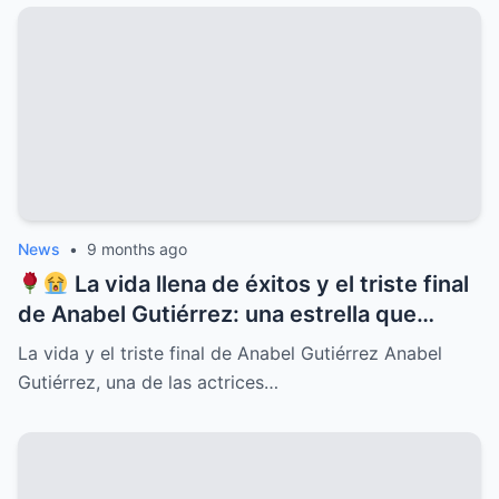
familiares, misterios ocultos y una verdad
que cambiará para siempre la historia del
ícono de la música latina
News
•
9 months ago
La vida llena de éxitos y el triste final
de Anabel Gutiérrez: una estrella que
iluminó el cine y la televisión mexicana
La vida y el triste final de Anabel Gutiérrez Anabel
pero cuyo destino estuvo marcado por el
Gutiérrez, una de las actrices…
dolor, la soledad y secretos ocultos que
pocos conocían, revelaciones que
conmueven y un legado imborrable que
nunca será olvidado