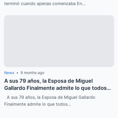
canciones pero cuyo DESTINO inesperado
terminó cuando apenas comenzaba En…
terminó su carrera justo cuando apenas
comenzaba, un MISTERIO que sigue
despertando INTRIGA y nostalgia entre
sus seguidores más fieles
News
•
9 months ago
A sus 79 años, la Esposa de Miguel
Gallardo Finalmente admite lo que todos
sospechábamos
A sus 79 años, la Esposa de Miguel Gallardo
Finalmente admite lo que todos…