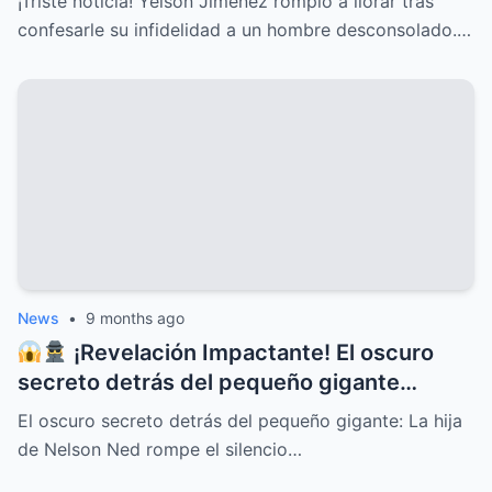
¡Triste noticia! Yeison Jiménez rompió a llorar tras
CONFESIÓN QUE HA CONMOVIDO A
confesarle su infidelidad a un hombre desconsolado.…
TODOS Y DESATADO UNA OLA DE
EMOCIONES, PREOCUPACIÓN Y APOYO
INCONDICIONAL ENTRE SUS SEGUIDORES
Y EL PÚBLICO EN GENERAL
News
•
9 months ago
¡Revelación Impactante! El oscuro
secreto detrás del pequeño gigante
Nelson Ned sale a la luz cuando su hija
El oscuro secreto detrás del pequeño gigante: La hija
rompe el silencio y deja al mundo en shock
de Nelson Ned rompe el silencio…
con confesiones inéditas, traiciones