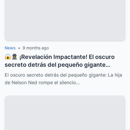
Y EL PÚBLICO EN GENERAL
News
•
9 months ago
¡Revelación Impactante! El oscuro
secreto detrás del pequeño gigante
Nelson Ned sale a la luz cuando su hija
El oscuro secreto detrás del pequeño gigante: La hija
rompe el silencio y deja al mundo en shock
de Nelson Ned rompe el silencio…
con confesiones inéditas, traiciones
familiares, misterios ocultos y una verdad
que cambiará para siempre la historia del
ícono de la música latina