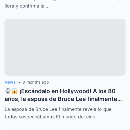
llora y confirma la…
News
•
9 months ago
¡Escándalo en Hollywood! A los 80
años, la esposa de Bruce Lee finalmente
rompe el silencio y revela lo que todos
La esposa de Bruce Lee finalmente revela lo que
sospechábamos: secretos ocultos,
todos sospechábamos El mundo del cine…
verdades incómodas y confesiones que