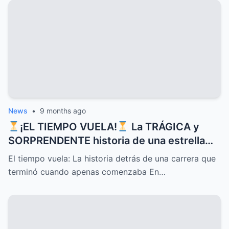
dejan a más de uno con la boca abierta
News
•
9 months ago
¡EL TIEMPO VUELA!
La TRÁGICA y
SORPRENDENTE historia de una estrella
que CONQUISTÓ corazones con sus
El tiempo vuela: La historia detrás de una carrera que
canciones pero cuyo DESTINO inesperado
terminó cuando apenas comenzaba En…
terminó su carrera justo cuando apenas
comenzaba, un MISTERIO que sigue
despertando INTRIGA y nostalgia entre
sus seguidores más fieles