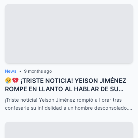
News
•
9 months ago
¡TRISTE NOTICIA! YEISON JIMÉNEZ
ROMPE EN LLANTO AL HABLAR DE SU
DELICADO ESTADO DE SALUD HOY, UNA
¡Triste noticia! Yeison Jiménez rompió a llorar tras
CONFESIÓN QUE HA CONMOVIDO A
confesarle su infidelidad a un hombre desconsolado.…
TODOS Y DESATADO UNA OLA DE
EMOCIONES, PREOCUPACIÓN Y APOYO
INCONDICIONAL ENTRE SUS SEGUIDORES