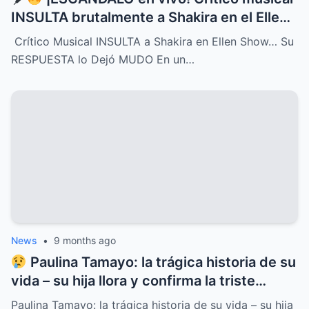
INSULTA brutalmente a Shakira en el Ellen
Show, pero la respuesta de la cantante fue
Crítico Musical INSULTA a Shakira en Ellen Show… Su
tan contundente y brillante que dejó al
RESPUESTA lo Dejó MUDO En un…
crítico completamente MUDO y paralizó el
programa entero
News
•
9 months ago
Paulina Tamayo: la trágica historia de su
vida – su hija llora y confirma la triste
noticia
Paulina Tamayo: la trágica historia de su vida – su hija