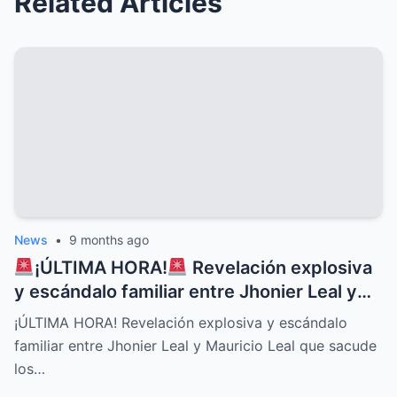
Related Articles
News
•
9 months ago
¡ÚLTIMA HORA!
Revelación explosiva
y escándalo familiar entre Jhonier Leal y
Mauricio Leal que sacude los cimientos de
¡ÚLTIMA HORA! Revelación explosiva y escándalo
su historia personal, secretos ocultos y
familiar entre Jhonier Leal y Mauricio Leal que sacude
conflictos desgarradores que nadie
los…
imaginaba