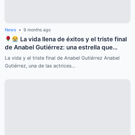
News
•
9 months ago
La vida llena de éxitos y el triste final
de Anabel Gutiérrez: una estrella que
iluminó el cine y la televisión mexicana
La vida y el triste final de Anabel Gutiérrez Anabel
pero cuyo destino estuvo marcado por el
Gutiérrez, una de las actrices…
dolor, la soledad y secretos ocultos que
pocos conocían, revelaciones que
conmueven y un legado imborrable que
nunca será olvidado