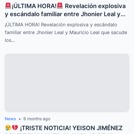
¡ÚLTIMA HORA!
Revelación explosiva
y escándalo familiar entre Jhonier Leal y
Mauricio Leal que sacude los cimientos de
¡ÚLTIMA HORA! Revelación explosiva y escándalo
su historia personal, secretos ocultos y
familiar entre Jhonier Leal y Mauricio Leal que sacude
conflictos desgarradores que nadie
los…
imaginaba
News
•
9 months ago
¡TRISTE NOTICIA! YEISON JIMÉNEZ