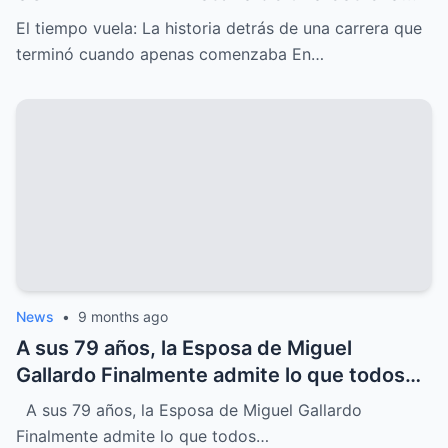
que CONQUISTÓ corazones con sus
El tiempo vuela: La historia detrás de una carrera que
canciones pero cuyo DESTINO inesperado
terminó cuando apenas comenzaba En…
terminó su carrera justo cuando apenas
comenzaba, un MISTERIO que sigue
despertando INTRIGA y nostalgia entre
sus seguidores más fieles
News
•
9 months ago
A sus 79 años, la Esposa de Miguel
Gallardo Finalmente admite lo que todos
sospechábamos
A sus 79 años, la Esposa de Miguel Gallardo
Finalmente admite lo que todos…