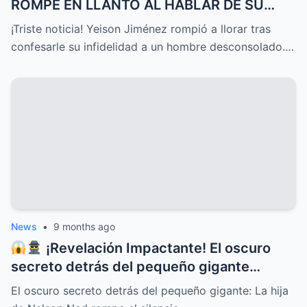
ROMPE EN LLANTO AL HABLAR DE SU
DELICADO ESTADO DE SALUD HOY, UNA
¡Triste noticia! Yeison Jiménez rompió a llorar tras
CONFESIÓN QUE HA CONMOVIDO A
confesarle su infidelidad a un hombre desconsolado.…
TODOS Y DESATADO UNA OLA DE
EMOCIONES, PREOCUPACIÓN Y APOYO
INCONDICIONAL ENTRE SUS SEGUIDORES
Y EL PÚBLICO EN GENERAL
News
•
9 months ago
¡Revelación Impactante! El oscuro
secreto detrás del pequeño gigante
Nelson Ned sale a la luz cuando su hija
El oscuro secreto detrás del pequeño gigante: La hija
rompe el silencio y deja al mundo en shock