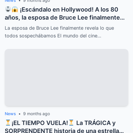
News
•
9 months ago
¡Escándalo en Hollywood! A los 80
años, la esposa de Bruce Lee finalmente
rompe el silencio y revela lo que todos
La esposa de Bruce Lee finalmente revela lo que
sospechábamos: secretos ocultos,
todos sospechábamos El mundo del cine…
verdades incómodas y confesiones que
dejan a más de uno con la boca abierta
News
•
9 months ago
¡EL TIEMPO VUELA!
La TRÁGICA y
SORPRENDENTE historia de una estrella