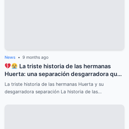
conmueven y un legado imborrable que
nunca será olvidado
News
•
9 months ago
La triste historia de las hermanas
Huerta: una separación desgarradora que
nadie vio venir, conflictos familiares
La triste historia de las hermanas Huerta y su
ocultos, secretos dolorosos y un drama
desgarradora separación La historia de las…
que conmueve al mundo entero,
revelaciones que cambiarán para siempre
su destino y el de quienes las rodean