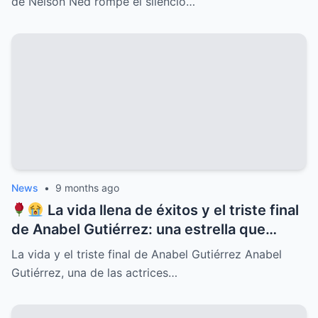
de Nelson Ned rompe el silencio…
con confesiones inéditas, traiciones
familiares, misterios ocultos y una verdad
que cambiará para siempre la historia del
ícono de la música latina
News
•
9 months ago
La vida llena de éxitos y el triste final
de Anabel Gutiérrez: una estrella que
iluminó el cine y la televisión mexicana
La vida y el triste final de Anabel Gutiérrez Anabel
pero cuyo destino estuvo marcado por el
Gutiérrez, una de las actrices…
dolor, la soledad y secretos ocultos que
pocos conocían, revelaciones que