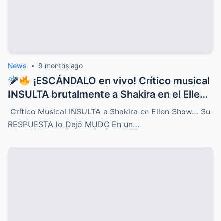
News
•
9 months ago
¡ESCÁNDALO en vivo! Crítico musical
INSULTA brutalmente a Shakira en el Ellen
Show, pero la respuesta de la cantante fue
Crítico Musical INSULTA a Shakira en Ellen Show… Su
tan contundente y brillante que dejó al
RESPUESTA lo Dejó MUDO En un…
crítico completamente MUDO y paralizó el
programa entero