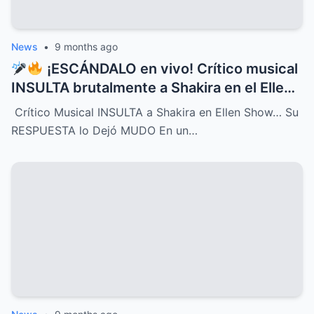
News
•
9 months ago
¡ESCÁNDALO en vivo! Crítico musical
INSULTA brutalmente a Shakira en el Ellen
Show, pero la respuesta de la cantante fue
Crítico Musical INSULTA a Shakira en Ellen Show… Su
tan contundente y brillante que dejó al
RESPUESTA lo Dejó MUDO En un…
crítico completamente MUDO y paralizó el
programa entero