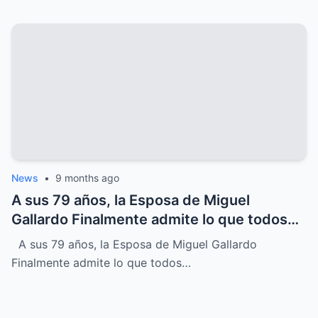
terminó su carrera justo cuando apenas
comenzaba, un MISTERIO que sigue
despertando INTRIGA y nostalgia entre
sus seguidores más fieles
News
•
9 months ago
A sus 79 años, la Esposa de Miguel
Gallardo Finalmente admite lo que todos
sospechábamos
A sus 79 años, la Esposa de Miguel Gallardo
Finalmente admite lo que todos…