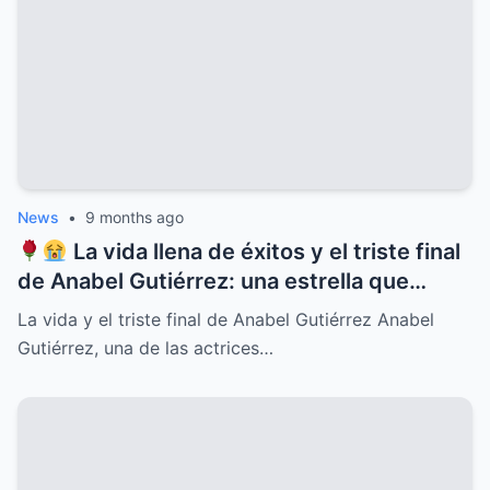
que cambiará para siempre la historia del
ícono de la música latina
News
•
9 months ago
La vida llena de éxitos y el triste final
de Anabel Gutiérrez: una estrella que
iluminó el cine y la televisión mexicana
La vida y el triste final de Anabel Gutiérrez Anabel
pero cuyo destino estuvo marcado por el
Gutiérrez, una de las actrices…
dolor, la soledad y secretos ocultos que
pocos conocían, revelaciones que
conmueven y un legado imborrable que
nunca será olvidado