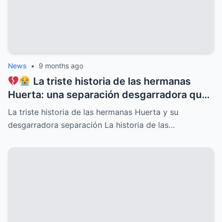
News
•
9 months ago
La triste historia de las hermanas
Huerta: una separación desgarradora que
nadie vio venir, conflictos familiares
La triste historia de las hermanas Huerta y su
ocultos, secretos dolorosos y un drama
desgarradora separación La historia de las…
que conmueve al mundo entero,
revelaciones que cambiarán para siempre
su destino y el de quienes las rodean