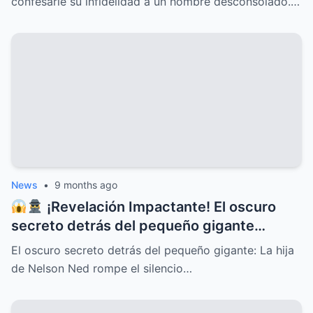
confesarle su infidelidad a un hombre desconsolado.…
TODOS Y DESATADO UNA OLA DE
EMOCIONES, PREOCUPACIÓN Y APOYO
INCONDICIONAL ENTRE SUS SEGUIDORES
Y EL PÚBLICO EN GENERAL
News
•
9 months ago
¡Revelación Impactante! El oscuro
secreto detrás del pequeño gigante
Nelson Ned sale a la luz cuando su hija
El oscuro secreto detrás del pequeño gigante: La hija
rompe el silencio y deja al mundo en shock
de Nelson Ned rompe el silencio…
con confesiones inéditas, traiciones
familiares, misterios ocultos y una verdad