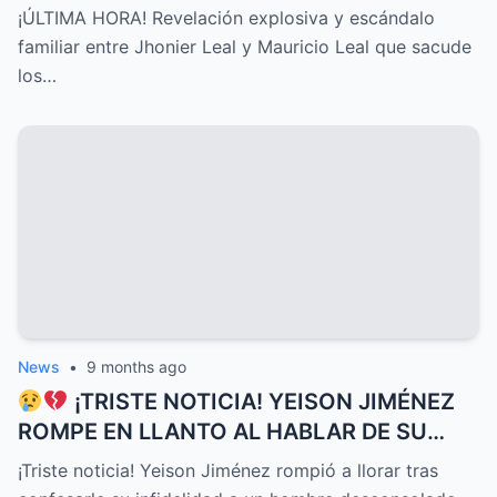
Mauricio Leal que sacude los cimientos de
¡ÚLTIMA HORA! Revelación explosiva y escándalo
su historia personal, secretos ocultos y
familiar entre Jhonier Leal y Mauricio Leal que sacude
conflictos desgarradores que nadie
los…
imaginaba
News
•
9 months ago
¡TRISTE NOTICIA! YEISON JIMÉNEZ
ROMPE EN LLANTO AL HABLAR DE SU
DELICADO ESTADO DE SALUD HOY, UNA
¡Triste noticia! Yeison Jiménez rompió a llorar tras
CONFESIÓN QUE HA CONMOVIDO A