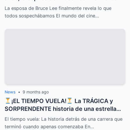
rompe el silencio y revela lo que todos
La esposa de Bruce Lee finalmente revela lo que
sospechábamos: secretos ocultos,
todos sospechábamos El mundo del cine…
verdades incómodas y confesiones que
dejan a más de uno con la boca abierta
News
•
9 months ago
¡EL TIEMPO VUELA!
La TRÁGICA y
SORPRENDENTE historia de una estrella
que CONQUISTÓ corazones con sus
El tiempo vuela: La historia detrás de una carrera que
canciones pero cuyo DESTINO inesperado
terminó cuando apenas comenzaba En…