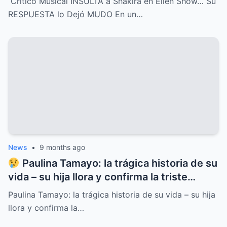
Crítico Musical INSULTA a Shakira en Ellen Show… Su
tan contundente y brillante que dejó al
RESPUESTA lo Dejó MUDO En un…
crítico completamente MUDO y paralizó el
programa entero
News
•
9 months ago
Paulina Tamayo: la trágica historia de su
vida – su hija llora y confirma la triste
noticia
Paulina Tamayo: la trágica historia de su vida – su hija
llora y confirma la…