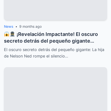
News
•
9 months ago
¡Revelación Impactante! El oscuro
secreto detrás del pequeño gigante
Nelson Ned sale a la luz cuando su hija
El oscuro secreto detrás del pequeño gigante: La hija
rompe el silencio y deja al mundo en shock
de Nelson Ned rompe el silencio…
con confesiones inéditas, traiciones
familiares, misterios ocultos y una verdad
que cambiará para siempre la historia del
ícono de la música latina