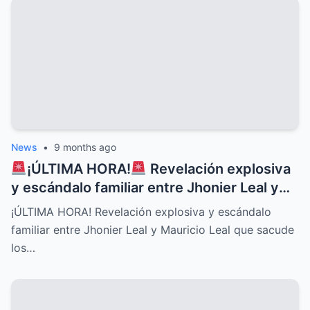
News
•
9 months ago
¡ÚLTIMA HORA!
Revelación explosiva
y escándalo familiar entre Jhonier Leal y
Mauricio Leal que sacude los cimientos de
¡ÚLTIMA HORA! Revelación explosiva y escándalo
su historia personal, secretos ocultos y
familiar entre Jhonier Leal y Mauricio Leal que sacude
conflictos desgarradores que nadie
los…
imaginaba