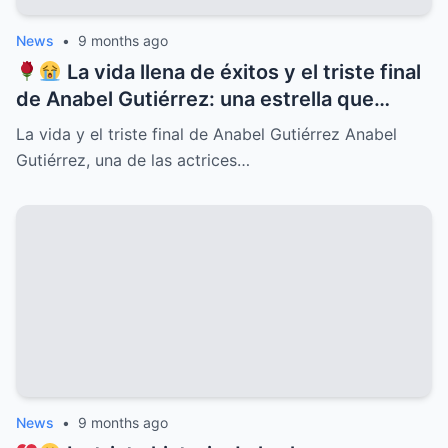
News
•
9 months ago
La vida llena de éxitos y el triste final
de Anabel Gutiérrez: una estrella que
iluminó el cine y la televisión mexicana
La vida y el triste final de Anabel Gutiérrez Anabel
pero cuyo destino estuvo marcado por el
Gutiérrez, una de las actrices…
dolor, la soledad y secretos ocultos que
pocos conocían, revelaciones que
conmueven y un legado imborrable que
nunca será olvidado
News
•
9 months ago