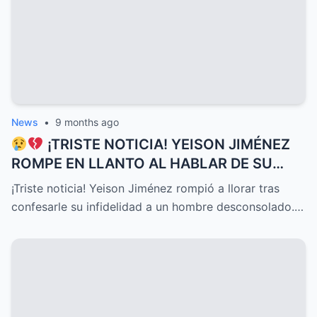
News
•
9 months ago
¡TRISTE NOTICIA! YEISON JIMÉNEZ
ROMPE EN LLANTO AL HABLAR DE SU
DELICADO ESTADO DE SALUD HOY, UNA
¡Triste noticia! Yeison Jiménez rompió a llorar tras
CONFESIÓN QUE HA CONMOVIDO A
confesarle su infidelidad a un hombre desconsolado.…
TODOS Y DESATADO UNA OLA DE
EMOCIONES, PREOCUPACIÓN Y APOYO
INCONDICIONAL ENTRE SUS SEGUIDORES
Y EL PÚBLICO EN GENERAL