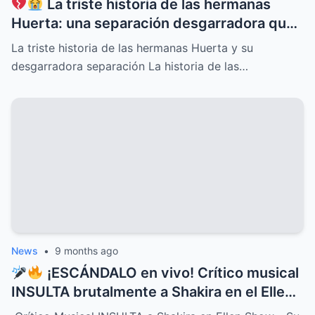
La triste historia de las hermanas
Huerta: una separación desgarradora que
nadie vio venir, conflictos familiares
La triste historia de las hermanas Huerta y su
ocultos, secretos dolorosos y un drama
desgarradora separación La historia de las…
que conmueve al mundo entero,
revelaciones que cambiarán para siempre
su destino y el de quienes las rodean
News
•
9 months ago
¡ESCÁNDALO en vivo! Crítico musical
INSULTA brutalmente a Shakira en el Ellen
Show, pero la respuesta de la cantante fue