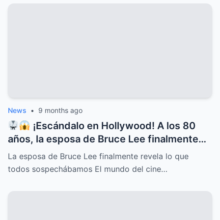
News
•
9 months ago
¡Escándalo en Hollywood! A los 80
años, la esposa de Bruce Lee finalmente
rompe el silencio y revela lo que todos
La esposa de Bruce Lee finalmente revela lo que
sospechábamos: secretos ocultos,
todos sospechábamos El mundo del cine…
verdades incómodas y confesiones que
dejan a más de uno con la boca abierta