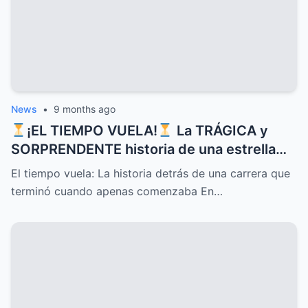
News
•
9 months ago
¡EL TIEMPO VUELA!
La TRÁGICA y
SORPRENDENTE historia de una estrella
que CONQUISTÓ corazones con sus
El tiempo vuela: La historia detrás de una carrera que
canciones pero cuyo DESTINO inesperado
terminó cuando apenas comenzaba En…
terminó su carrera justo cuando apenas
comenzaba, un MISTERIO que sigue
despertando INTRIGA y nostalgia entre
sus seguidores más fieles