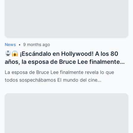
News
•
9 months ago
¡Escándalo en Hollywood! A los 80
años, la esposa de Bruce Lee finalmente
rompe el silencio y revela lo que todos
La esposa de Bruce Lee finalmente revela lo que
sospechábamos: secretos ocultos,
todos sospechábamos El mundo del cine…
verdades incómodas y confesiones que
dejan a más de uno con la boca abierta