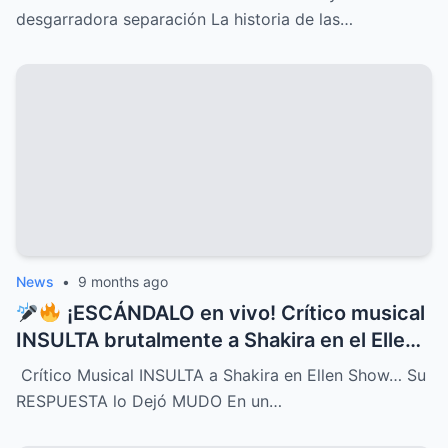
ocultos, secretos dolorosos y un drama
desgarradora separación La historia de las…
que conmueve al mundo entero,
revelaciones que cambiarán para siempre
su destino y el de quienes las rodean
News
•
9 months ago
¡ESCÁNDALO en vivo! Crítico musical
INSULTA brutalmente a Shakira en el Ellen
Show, pero la respuesta de la cantante fue
Crítico Musical INSULTA a Shakira en Ellen Show… Su
tan contundente y brillante que dejó al
RESPUESTA lo Dejó MUDO En un…
crítico completamente MUDO y paralizó el