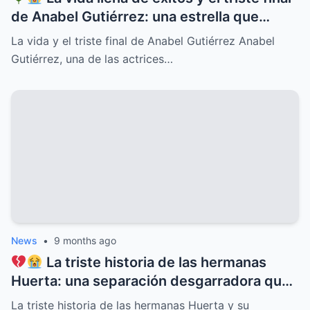
de Anabel Gutiérrez: una estrella que
iluminó el cine y la televisión mexicana
La vida y el triste final de Anabel Gutiérrez Anabel
pero cuyo destino estuvo marcado por el
Gutiérrez, una de las actrices…
dolor, la soledad y secretos ocultos que
pocos conocían, revelaciones que
conmueven y un legado imborrable que
nunca será olvidado
News
•
9 months ago
La triste historia de las hermanas
Huerta: una separación desgarradora que
nadie vio venir, conflictos familiares
La triste historia de las hermanas Huerta y su