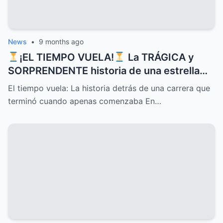
News
•
9 months ago
¡EL TIEMPO VUELA!
La TRÁGICA y
SORPRENDENTE historia de una estrella
que CONQUISTÓ corazones con sus
El tiempo vuela: La historia detrás de una carrera que
canciones pero cuyo DESTINO inesperado
terminó cuando apenas comenzaba En…
terminó su carrera justo cuando apenas
comenzaba, un MISTERIO que sigue
despertando INTRIGA y nostalgia entre
sus seguidores más fieles