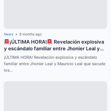
News
•
9 months ago
¡ÚLTIMA HORA!
Revelación explosiva
y escándalo familiar entre Jhonier Leal y
Mauricio Leal que sacude los cimientos de
¡ÚLTIMA HORA! Revelación explosiva y escándalo
su historia personal, secretos ocultos y
familiar entre Jhonier Leal y Mauricio Leal que sacude
conflictos desgarradores que nadie
los…
imaginaba