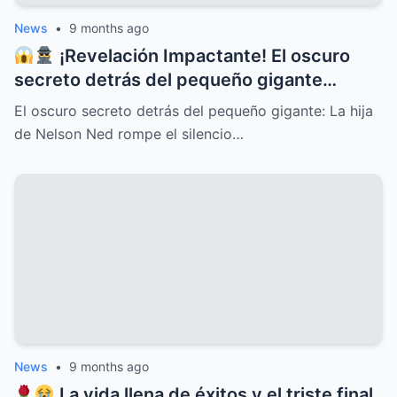
News
•
9 months ago
¡Revelación Impactante! El oscuro
secreto detrás del pequeño gigante
Nelson Ned sale a la luz cuando su hija
El oscuro secreto detrás del pequeño gigante: La hija
rompe el silencio y deja al mundo en shock
de Nelson Ned rompe el silencio…
con confesiones inéditas, traiciones
familiares, misterios ocultos y una verdad
que cambiará para siempre la historia del
ícono de la música latina
News
•
9 months ago
La vida llena de éxitos y el triste final