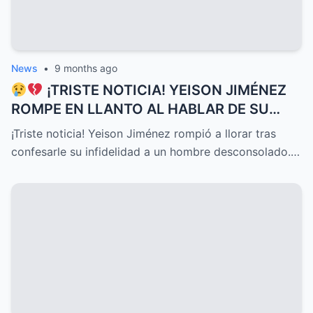
News
•
9 months ago
¡TRISTE NOTICIA! YEISON JIMÉNEZ
ROMPE EN LLANTO AL HABLAR DE SU
DELICADO ESTADO DE SALUD HOY, UNA
¡Triste noticia! Yeison Jiménez rompió a llorar tras
CONFESIÓN QUE HA CONMOVIDO A
confesarle su infidelidad a un hombre desconsolado.…
TODOS Y DESATADO UNA OLA DE
EMOCIONES, PREOCUPACIÓN Y APOYO
INCONDICIONAL ENTRE SUS SEGUIDORES
Y EL PÚBLICO EN GENERAL