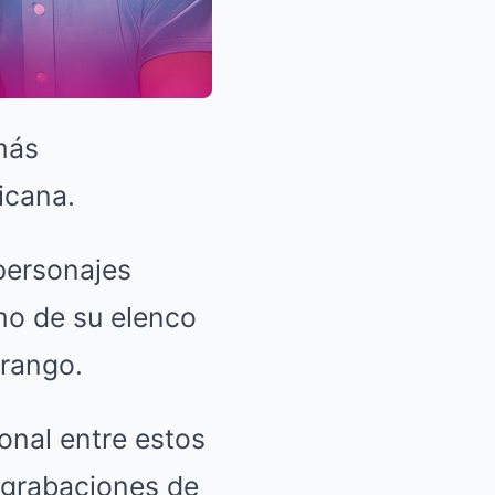
más
icana.
 personajes
smo de su elenco
Arango.
nal entre estos
s grabaciones de