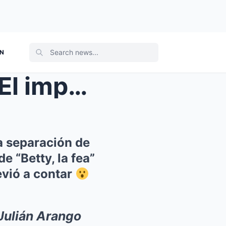
ON
rado de ...
a separación de
 “Betty, la fea”
evió a contar
Julián Arango