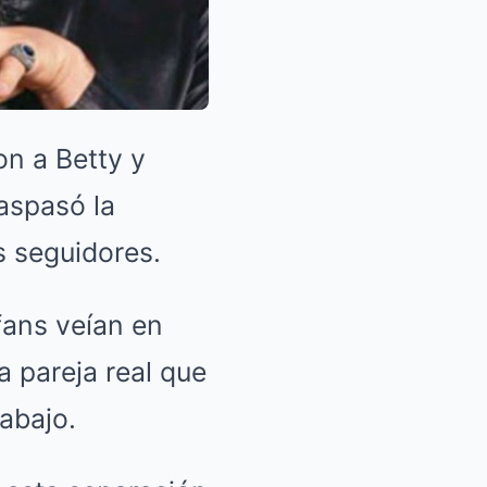
on a Betty y
aspasó la
s seguidores.
fans veían en
a pareja real que
abajo.