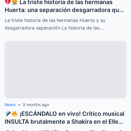
La triste historia de las hermanas
Huerta: una separación desgarradora que
nadie vio venir, conflictos familiares
La triste historia de las hermanas Huerta y su
ocultos, secretos dolorosos y un drama
desgarradora separación La historia de las…
que conmueve al mundo entero,
revelaciones que cambiarán para siempre
su destino y el de quienes las rodean
News
•
9 months ago
¡ESCÁNDALO en vivo! Crítico musical
INSULTA brutalmente a Shakira en el Ellen
Show, pero la respuesta de la cantante fue