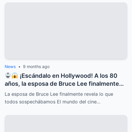
News
•
9 months ago
¡Escándalo en Hollywood! A los 80
años, la esposa de Bruce Lee finalmente
rompe el silencio y revela lo que todos
La esposa de Bruce Lee finalmente revela lo que
sospechábamos: secretos ocultos,
todos sospechábamos El mundo del cine…
verdades incómodas y confesiones que
dejan a más de uno con la boca abierta