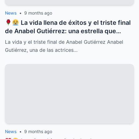
News
•
9 months ago
La vida llena de éxitos y el triste final
de Anabel Gutiérrez: una estrella que
iluminó el cine y la televisión mexicana
La vida y el triste final de Anabel Gutiérrez Anabel
pero cuyo destino estuvo marcado por el
Gutiérrez, una de las actrices…
dolor, la soledad y secretos ocultos que
pocos conocían, revelaciones que
conmueven y un legado imborrable que
nunca será olvidado
News
•
9 months ago