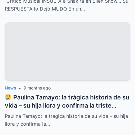
Crítico Musical INSULTA a Shakira en Ellen Show… Su
tan contundente y brillante que dejó al
RESPUESTA lo Dejó MUDO En un…
crítico completamente MUDO y paralizó el
programa entero
News
•
9 months ago
Paulina Tamayo: la trágica historia de su
vida – su hija llora y confirma la triste
noticia
Paulina Tamayo: la trágica historia de su vida – su hija
llora y confirma la…