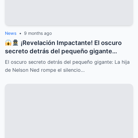
News
•
9 months ago
¡Revelación Impactante! El oscuro
secreto detrás del pequeño gigante
Nelson Ned sale a la luz cuando su hija
El oscuro secreto detrás del pequeño gigante: La hija
rompe el silencio y deja al mundo en shock
de Nelson Ned rompe el silencio…
con confesiones inéditas, traiciones
familiares, misterios ocultos y una verdad
que cambiará para siempre la historia del
ícono de la música latina