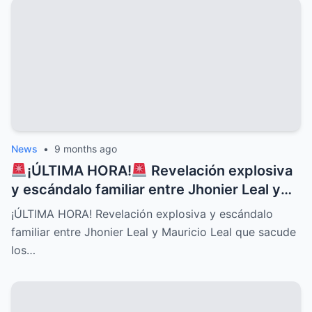
News
•
9 months ago
¡ÚLTIMA HORA!
Revelación explosiva
y escándalo familiar entre Jhonier Leal y
Mauricio Leal que sacude los cimientos de
¡ÚLTIMA HORA! Revelación explosiva y escándalo
su historia personal, secretos ocultos y
familiar entre Jhonier Leal y Mauricio Leal que sacude
conflictos desgarradores que nadie
los…
imaginaba