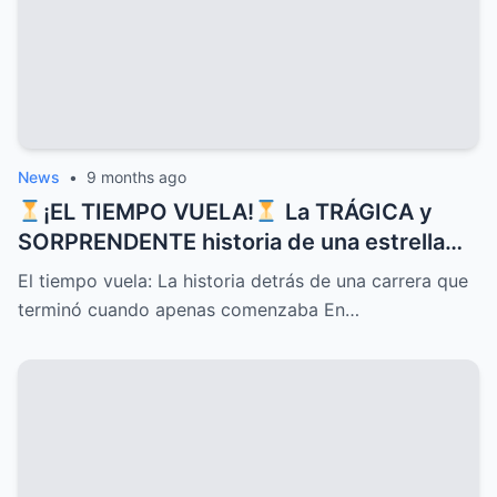
News
•
9 months ago
¡EL TIEMPO VUELA!
La TRÁGICA y
SORPRENDENTE historia de una estrella
que CONQUISTÓ corazones con sus
El tiempo vuela: La historia detrás de una carrera que
canciones pero cuyo DESTINO inesperado
terminó cuando apenas comenzaba En…
terminó su carrera justo cuando apenas
comenzaba, un MISTERIO que sigue
despertando INTRIGA y nostalgia entre
sus seguidores más fieles