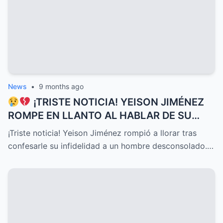
News
•
9 months ago
¡TRISTE NOTICIA! YEISON JIMÉNEZ
ROMPE EN LLANTO AL HABLAR DE SU
DELICADO ESTADO DE SALUD HOY, UNA
¡Triste noticia! Yeison Jiménez rompió a llorar tras
CONFESIÓN QUE HA CONMOVIDO A
confesarle su infidelidad a un hombre desconsolado.…
TODOS Y DESATADO UNA OLA DE
EMOCIONES, PREOCUPACIÓN Y APOYO
INCONDICIONAL ENTRE SUS SEGUIDORES
Y EL PÚBLICO EN GENERAL