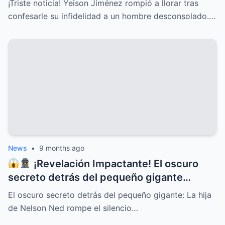
¡Triste noticia! Yeison Jiménez rompió a llorar tras
CONFESIÓN QUE HA CONMOVIDO A
confesarle su infidelidad a un hombre desconsolado.…
TODOS Y DESATADO UNA OLA DE
EMOCIONES, PREOCUPACIÓN Y APOYO
INCONDICIONAL ENTRE SUS SEGUIDORES
Y EL PÚBLICO EN GENERAL
News
•
9 months ago
¡Revelación Impactante! El oscuro
secreto detrás del pequeño gigante
Nelson Ned sale a la luz cuando su hija
El oscuro secreto detrás del pequeño gigante: La hija
rompe el silencio y deja al mundo en shock
de Nelson Ned rompe el silencio…
con confesiones inéditas, traiciones