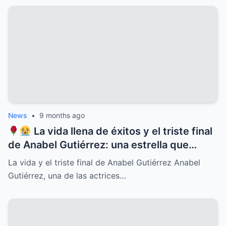
familiares, misterios ocultos y una verdad
que cambiará para siempre la historia del
ícono de la música latina
News
•
9 months ago
La vida llena de éxitos y el triste final
de Anabel Gutiérrez: una estrella que
iluminó el cine y la televisión mexicana
La vida y el triste final de Anabel Gutiérrez Anabel
pero cuyo destino estuvo marcado por el
Gutiérrez, una de las actrices…
dolor, la soledad y secretos ocultos que
pocos conocían, revelaciones que
conmueven y un legado imborrable que