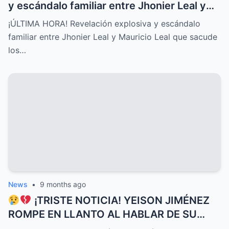
y escándalo familiar entre Jhonier Leal y
Mauricio Leal que sacude los cimientos de
¡ÚLTIMA HORA! Revelación explosiva y escándalo
su historia personal, secretos ocultos y
familiar entre Jhonier Leal y Mauricio Leal que sacude
conflictos desgarradores que nadie
los…
imaginaba
News
•
9 months ago
¡TRISTE NOTICIA! YEISON JIMÉNEZ
ROMPE EN LLANTO AL HABLAR DE SU
DELICADO ESTADO DE SALUD HOY, UNA