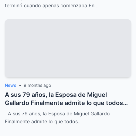
canciones pero cuyo DESTINO inesperado
terminó cuando apenas comenzaba En…
terminó su carrera justo cuando apenas
comenzaba, un MISTERIO que sigue
despertando INTRIGA y nostalgia entre
sus seguidores más fieles
News
•
9 months ago
A sus 79 años, la Esposa de Miguel
Gallardo Finalmente admite lo que todos
sospechábamos
A sus 79 años, la Esposa de Miguel Gallardo
Finalmente admite lo que todos…