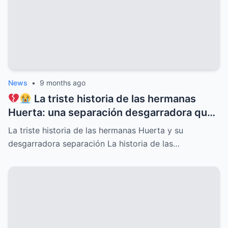
nunca será olvidado
News
•
9 months ago
La triste historia de las hermanas
Huerta: una separación desgarradora que
nadie vio venir, conflictos familiares
La triste historia de las hermanas Huerta y su
ocultos, secretos dolorosos y un drama
desgarradora separación La historia de las…
que conmueve al mundo entero,
revelaciones que cambiarán para siempre
su destino y el de quienes las rodean