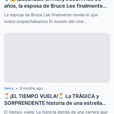
años, la esposa de Bruce Lee finalmente
rompe el silencio y revela lo que todos
La esposa de Bruce Lee finalmente revela lo que
sospechábamos: secretos ocultos,
todos sospechábamos El mundo del cine…
verdades incómodas y confesiones que
dejan a más de uno con la boca abierta
News
•
9 months ago
¡EL TIEMPO VUELA!
La TRÁGICA y
SORPRENDENTE historia de una estrella
que CONQUISTÓ corazones con sus
El tiempo vuela: La historia detrás de una carrera que