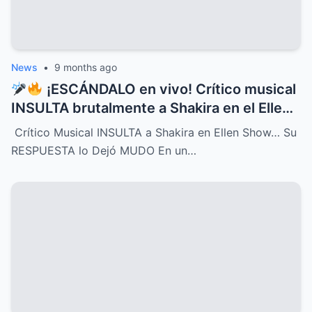
News
•
9 months ago
¡ESCÁNDALO en vivo! Crítico musical
INSULTA brutalmente a Shakira en el Ellen
Show, pero la respuesta de la cantante fue
Crítico Musical INSULTA a Shakira en Ellen Show… Su
tan contundente y brillante que dejó al
RESPUESTA lo Dejó MUDO En un…
crítico completamente MUDO y paralizó el
programa entero