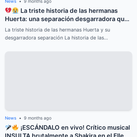
News
•
9 months ago
La triste historia de las hermanas
Huerta: una separación desgarradora que
nadie vio venir, conflictos familiares
La triste historia de las hermanas Huerta y su
ocultos, secretos dolorosos y un drama
desgarradora separación La historia de las…
que conmueve al mundo entero,
revelaciones que cambiarán para siempre
su destino y el de quienes las rodean
News
•
9 months ago
¡ESCÁNDALO en vivo! Crítico musical
INSULTA brutalmente a Shakira en el Ellen