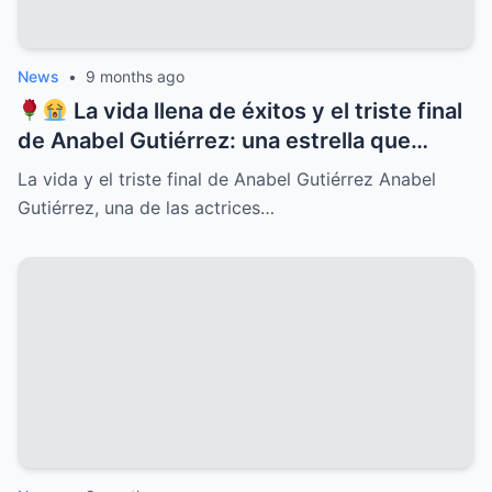
News
•
9 months ago
La vida llena de éxitos y el triste final
de Anabel Gutiérrez: una estrella que
iluminó el cine y la televisión mexicana
La vida y el triste final de Anabel Gutiérrez Anabel
pero cuyo destino estuvo marcado por el
Gutiérrez, una de las actrices…
dolor, la soledad y secretos ocultos que
pocos conocían, revelaciones que
conmueven y un legado imborrable que
nunca será olvidado