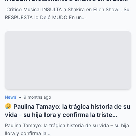
Show, pero la respuesta de la cantante fue
Crítico Musical INSULTA a Shakira en Ellen Show… Su
tan contundente y brillante que dejó al
RESPUESTA lo Dejó MUDO En un…
crítico completamente MUDO y paralizó el
programa entero
News
•
9 months ago
Paulina Tamayo: la trágica historia de su
vida – su hija llora y confirma la triste
noticia
Paulina Tamayo: la trágica historia de su vida – su hija
llora y confirma la…