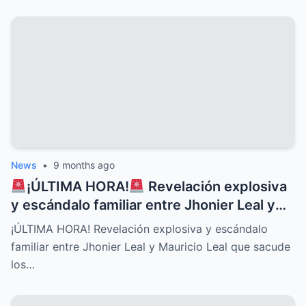
News
•
9 months ago
¡ÚLTIMA HORA!
Revelación explosiva
y escándalo familiar entre Jhonier Leal y
Mauricio Leal que sacude los cimientos de
¡ÚLTIMA HORA! Revelación explosiva y escándalo
su historia personal, secretos ocultos y
familiar entre Jhonier Leal y Mauricio Leal que sacude
conflictos desgarradores que nadie
los…
imaginaba