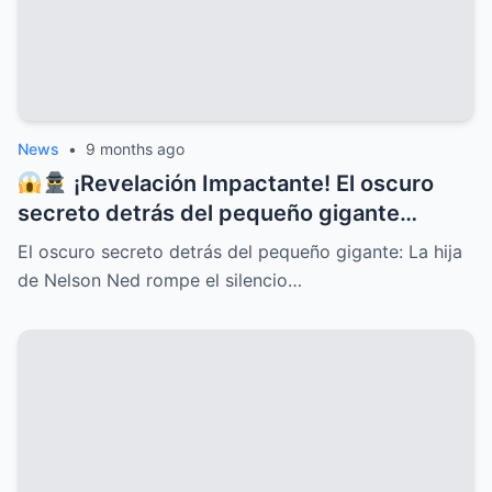
News
•
9 months ago
¡Revelación Impactante! El oscuro
secreto detrás del pequeño gigante
Nelson Ned sale a la luz cuando su hija
El oscuro secreto detrás del pequeño gigante: La hija
rompe el silencio y deja al mundo en shock
de Nelson Ned rompe el silencio…
con confesiones inéditas, traiciones
familiares, misterios ocultos y una verdad
que cambiará para siempre la historia del
ícono de la música latina