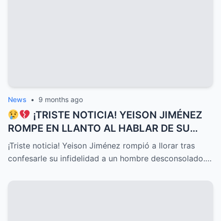
News
•
9 months ago
¡TRISTE NOTICIA! YEISON JIMÉNEZ
ROMPE EN LLANTO AL HABLAR DE SU
DELICADO ESTADO DE SALUD HOY, UNA
¡Triste noticia! Yeison Jiménez rompió a llorar tras
CONFESIÓN QUE HA CONMOVIDO A
confesarle su infidelidad a un hombre desconsolado.…
TODOS Y DESATADO UNA OLA DE
EMOCIONES, PREOCUPACIÓN Y APOYO
INCONDICIONAL ENTRE SUS SEGUIDORES
Y EL PÚBLICO EN GENERAL