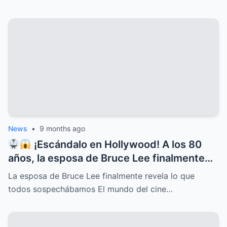
News
•
9 months ago
¡Escándalo en Hollywood! A los 80
años, la esposa de Bruce Lee finalmente
rompe el silencio y revela lo que todos
La esposa de Bruce Lee finalmente revela lo que
sospechábamos: secretos ocultos,
todos sospechábamos El mundo del cine…
verdades incómodas y confesiones que
dejan a más de uno con la boca abierta