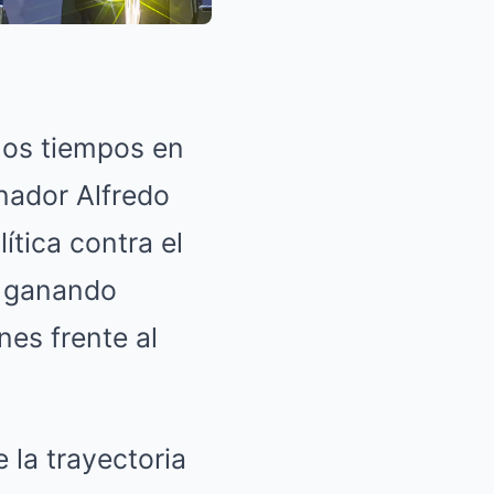
mos tiempos en
nador Alfredo
tica contra el
o ganando
nes frente al
la trayectoria