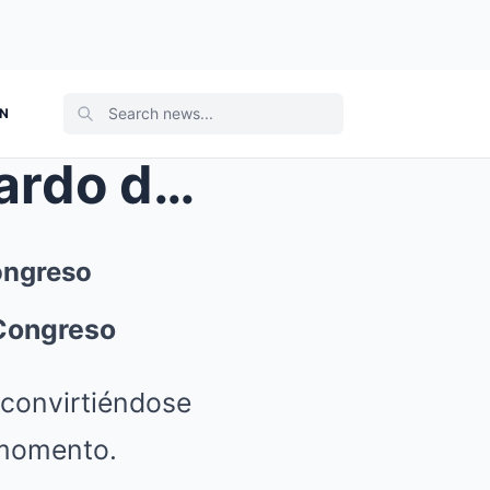
ON
Así fulminó Ocampo a Abelardo de la Espriella en e...
ongreso
 Congreso
 convirtiéndose
 momento.