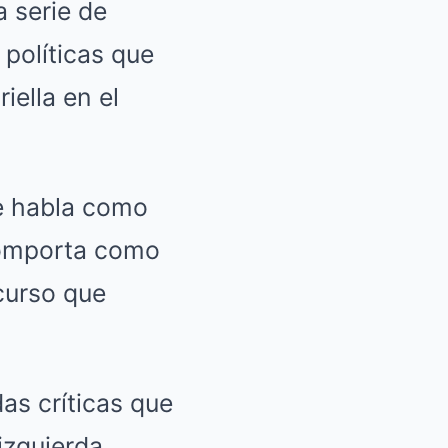
a serie de
 políticas que
ella en el
ue habla como
comporta como
curso que
as críticas que
izquierda.