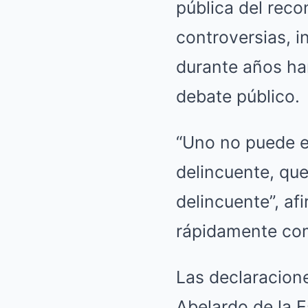
pública del reco
controversias, i
durante años ha
debate público.
“Uno no puede e
delincuente, qu
delincuente”, af
rápidamente com
Las declaracione
Abelardo de la E